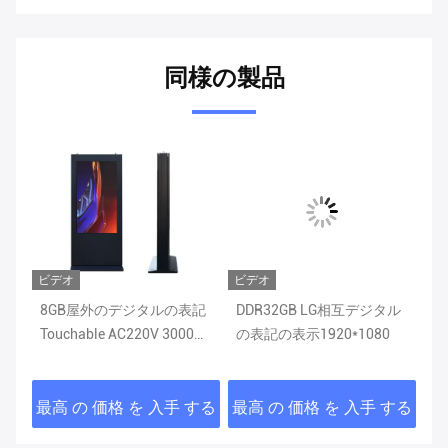
同様の製品
ビデオ
ビデオ
ビ
の
8GB屋外のデジタルの表記
DDR32GB LG相互デジタル
S
Touchable AC220V 3000の
の表記の表示1920*1080
ジ
Nit WIFI制御
N
する
最高 の 価格 を 入手 する
最高 の 価格 を 入手 する
最