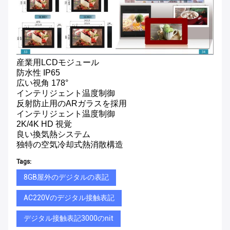
産業用LCDモジュール
防水性 IP65
広い視角 178°
インテリジェント温度制御
反射防止用のARガラスを採用
インテリジェント温度制御
2K/4K HD 視覚
良い換気熱システム
独特の空気冷却式熱消散構造
Tags:
8GB屋外のデジタルの表記
AC220Vのデジタル接触表記
デジタル接触表記3000のnit