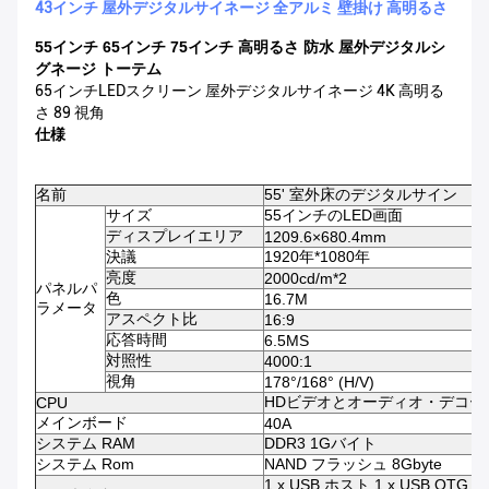
43インチ 屋外デジタルサイネージ 全アルミ 壁掛け 高明るさ
55インチ 65インチ 75インチ 高明るさ 防水 屋外デジタルシ
グネージ トーテム
65インチLEDスクリーン 屋外デジタルサイネージ 4K 高明る
さ 89 視角
仕様
名前
55' 室外床のデジタルサイン
サイズ
55インチのLED画面
ディスプレイエリア
1209.6×680.4mm
決議
1920年*1080年
亮度
2000cd/m*2
パネルパ
色
16.7M
ラメータ
アスペクト比
16:9
応答時間
6.5MS
対照性
4000:1
視角
178°/168° (H/V)
HDビデオとオーディオ・デコー
CPU
メインボード
40A
システム RAM
DDR3 1Gバイト
システム Rom
NAND フラッシュ 8Gbyte
1 x USB ホスト,1 x USB OTG