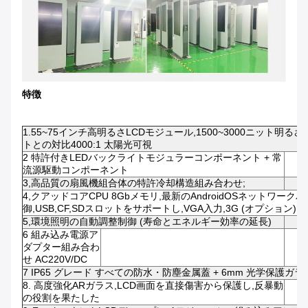
特徴
1.55~75インチ高明るさLCDモジュール,1500~3000ニット明るさ,
トとの対比4000:1 太陽光可視
2 特許付きLEDバックライトモジュラーコンポーネント + 常
流源駆動コンポーネント
3,高品質の扇風機組合体の特許冷却構造組み合わせ;
4,クアッドコアCPU 8Gbメモリ,最新のAndroidOSネットワークバ
御,USB,CF,SDスロットをサポートし,VGA入力,3G (オプション)
5,環境照明の自動調整制御 (寿命とエネルギー効率の延長)
6 組み込み電源ア
ダプター組み合わ
せ AC220V/DC
7 IP65 グレード すべての防水・防塵金属蓋 + 6mm 光学保護ガラ
8. 高度強化ARガラス,LCD画面を直接傷害から保護し,反暴動
の役割を果たした