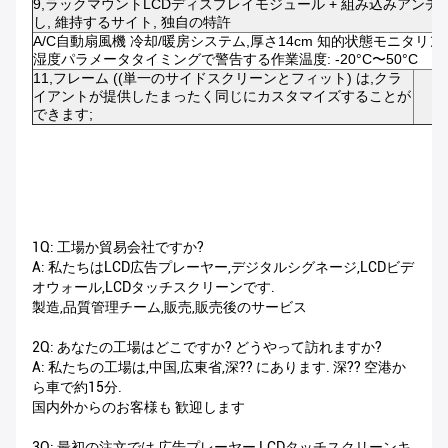
9,ラックマウントLCDディスプレイモジュール + 組み込みアンチ盗
し, 維持するサイト, 独自の特許
A/C自動扇風機 冷却/暖房システム,厚さ14cm 知的状態モニタリ
湿度パラメータタイミングで警告する作業温度: -20°C〜50°C
11,フレーム ((単一のサイドスクリーンとフィット) は,クラ
イアントが提供したまったく同じにカスタマイズすることが
できます;
1Q: 工場か貿易会社ですか?
A: 私たちはLCD広告プレーヤー,デジタルシグネージ,LCDビデ
オウォール,LCDタッチスクリーンです.
製造,品質管理チーム,販売,販売後のサービス
2Q: あなたの工場はどこですか? どうやって訪れますか?
A: 私たちの工場は,中国,広東省,深?? にあります. 深?? 空港か
ら車で約15分.
国内外からのお客様も 歓迎します
3Q: 最初の注文では,広告プレーヤー,LCDタッチスクリーンキ