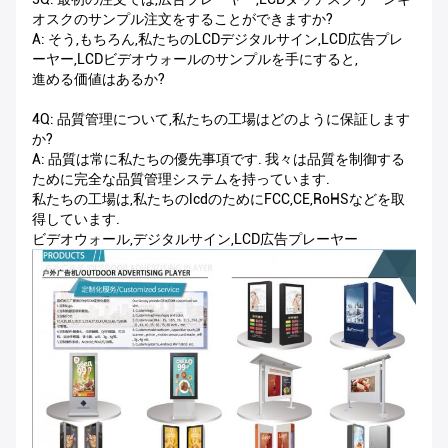
オスクのサンプル注文をすることができますか?
A: そう,もちろん,私たちのLCDデジタルサイン,LCD広告プレ
ーヤー,LCDビデオウォールのサンプルを手にすると,
進める価値はあるか?
4Q: 品質管理について,私たちの工場はどのように保証します
か?
A: 品質は常に私たちの優先事項です. 我々は品質を制御する
ために完全な品質管理システムを持っています.
私たちの工場は,私たちのlcdのためにFCC,CE,RoHSなどを取
得しています.
ビデオウォール,デジタルサイン,LCD広告プレーヤー