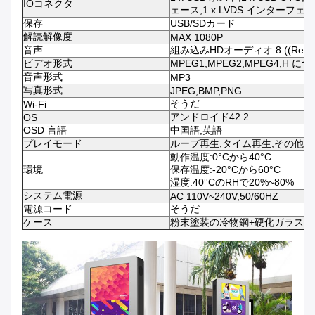
IOコネクタ
ェース,1 x LVDS インターフェ
保存
USB/SDカード
解読解像度
MAX 1080P
音声
組み込みHDオーディオ 8 ((Real
ビデオ形式
MPEG1,MPEG2,MPEG4,H につ
音声形式
MP3
写真形式
JPEG,BMP,PNG
そうだ
Wi-Fi
アンドロイド42.2
OS
OSD 言語
中国語,英語
プレイモード
ループ再生,タイム再生,その他
動作温度:0°Cから40°C
環境
保存温度:-20°Cから60°C
湿度:40°CのRHで20%~80%
システム電源
AC 110V~240V,50/60HZ
電源コード
そうだ
ケース
粉末塗装の冷物鋼+硬化ガラス表