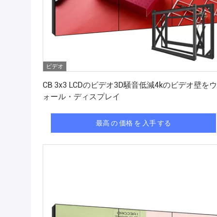
ビデオ
最高 の 価格 を 入手 する
CB 3x3 LCDのビデオ3D騒音低減4kのビデオ壁をウ
ォール・ディスプレイ
最高 の 価格 を 入手 する