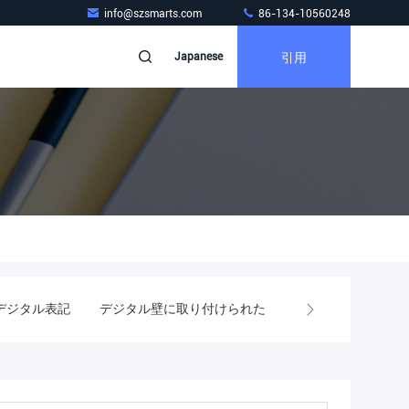
info@szsmarts.com
86-134-10560248
引用
Japanese
デジタル表記
デジタル壁に取り付けられた表記
タッチ画面の