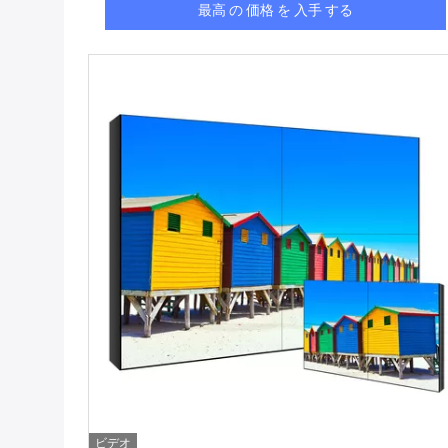
最高 の 価格 を 入手 する
ビデオ