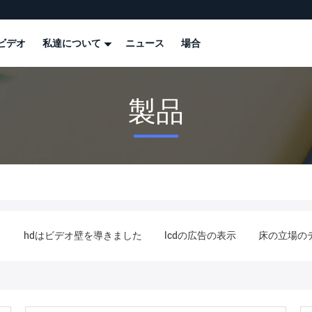
ビデオ
私達について
ニュース
場合
製品
イ
hdはビデオ壁を導きました
lcdの広告の表示
床の立場の