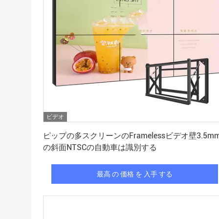
ビデオ
最高 の 価格 を 入手 する
ピップの多スクリーンのFramelessビデオ壁3.5m
の斜面NTSCの自動車は識別する
最高 の 価格 を 入手 する