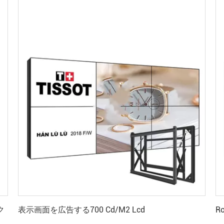
最高 の 価格 を 入手 する
ク
表示画面を広告する700 Cd/M2 Lcd
R