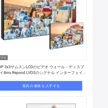
ビデオ
最高 の 価格 を 入手 する
OP 3x3サムスンLCDのビデオ ウォール・ディスプ
イ8ms Repond LVDSのシグナル インターフェイ
最高 の 価格 を 入手 する