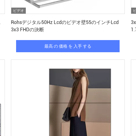
ビデオ
最高 の 価格 を 入手 する
ス
Rohsデジタル50Hz Lcdのビデオ壁55のインチLcd
3
3x3 FHDの決断
1
最高 の 価格 を 入手 する