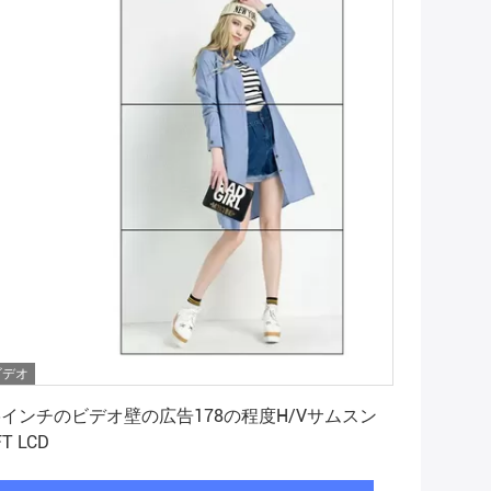
ビデオ
最高 の 価格 を 入手 する
5インチのビデオ壁の広告178の程度H/Vサムスン
FT LCD