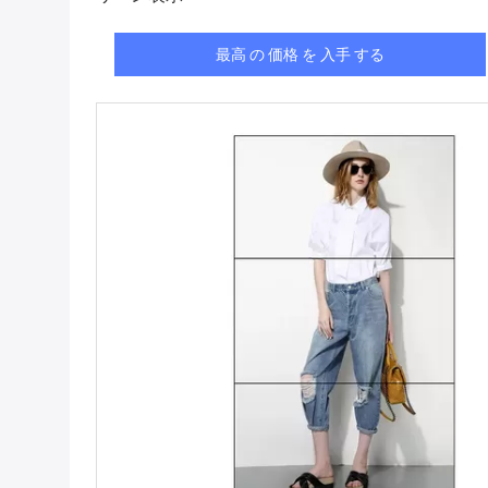
最高 の 価格 を 入手 する