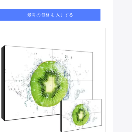
最高 の 価格 を 入手 する