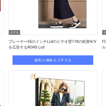
ビデオ
最高 の 価格 を 入手 する
プレーヤー55のインチLcdのビデオ壁178の程度H/V
F
を広告するROHS Lcd
ル
最高 の 価格 を 入手 する