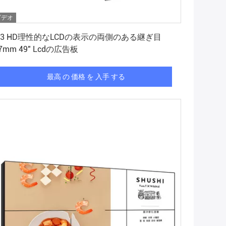
ビデオ
最高 の 価格 を 入手 する
x3 HD理性的なLCDの表示の両側のある継ぎ目
.7mm 49" Lcdの広告板
最高 の 価格 を 入手 する