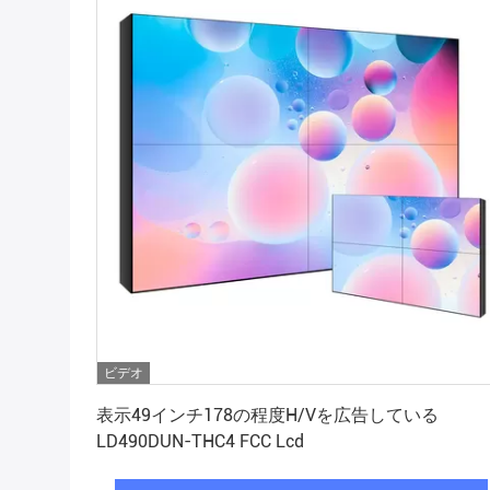
ビデオ
最高 の 価格 を 入手 する
表示49インチ178の程度H/Vを広告している
LD490DUN-THC4 FCC Lcd