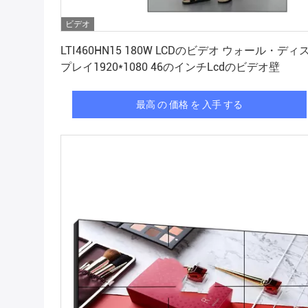
ビデオ
最高 の 価格 を 入手 する
LTI460HN15 180W LCDのビデオ ウォール・ディ
プレイ1920*1080 46のインチLcdのビデオ壁
最高 の 価格 を 入手 する