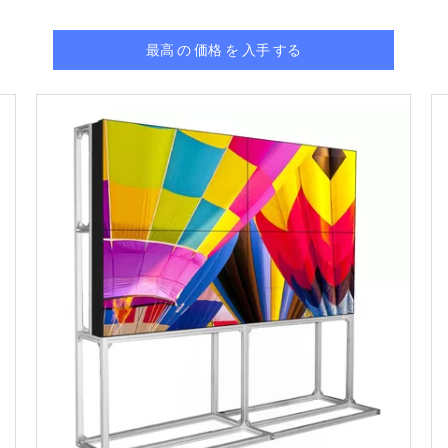
最高 の 価格 を 入手 する