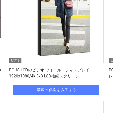
ビデオ
最高 の 価格 を 入手 する
m
ROHS LCDのビデオ ウォール・ディスプレイ
P
1920x1080/4k 3x3 LCD接続スクリーン
レ
ス
最高 の 価格 を 入手 する