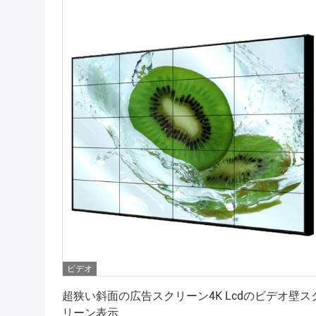
ビデオ
最高 の 価格 を 入手 する
超狭い斜面の広告スクリーン4K Lcdのビデオ壁ス
リーン表示