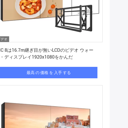
ビデオ
最高 の 価格 を 入手 する
CC 8は16.7m継ぎ目が無いLCDのビデオ ウォー
・ディスプレイ1920x1080をかんだ
最高 の 価格 を 入手 する