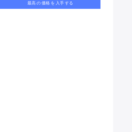
最高 の 価格 を 入手 する