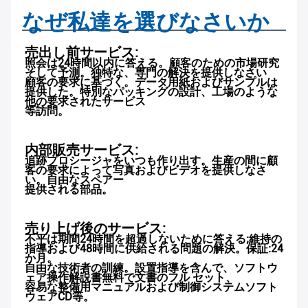
なぜ私達を選びなさいか
売出し前サービス:
照会は24時間以内に答える。顧客のための市場研究
そして予測。独特な、専門の解決を提供しなさい
顧客の要求に基づく。データ用紙およびサンプルは
提供した。特別なパッキングの設計、工場のような
他の要求されたサービス
等訪問。
内部販売サービス:
追跡プロシージャをいつも作り出す。生産の間に顧
客の要求によって写真およびビデオを提供しなさ
い。自由なスペアー
提供される部品。
売り上げ後のサービス:
不平は期間24時間を超過しないために答える;維持の
指導および48時間に供給される問題の解決。保証:24
か月。
自由な技術者の訓練。設置指導を含んで、ソフトウ
ェア操作解説書無料で文書のフル セット、
容易な整備用マニュアルおよび制御システムソフト
ウェアCD等。