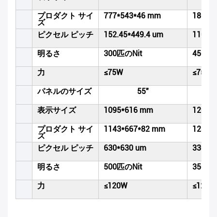
プロダクト サイ
777*543*46 mm
1804*
ズ
ピクセル ピッチ
152.45*449.4 um
110.25
明るさ
300匹のNit
450匹の
力
≤75W
≤75W
パネルのサイズ
55"
表示サイズ
1095*616 mm
1209*
プロダクト サイ
1143*667*82 mm
1280*
ズ
ピクセル ピッチ
630*630 um
330.75
明るさ
500匹のNit
350匹の
力
≤120W
≤120W