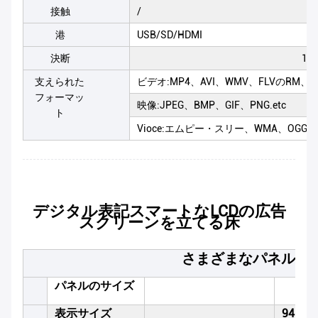
接触
/
港
USB/SD/HDMI
決断
19
支えられた
ビデオ:MP4、AVI、WMV、FLVのRM、RM
フォーマッ
映像:JPEG、BMP、GIF、PNG.etc
ト
Vioce:エムピー・スリー、WMA、OGG、AA
デジタル表記スマートなLCDの広告
スクリーンを立てる床
さまざまなパネルの
パネルのサイズ
表示サイズ
941*5