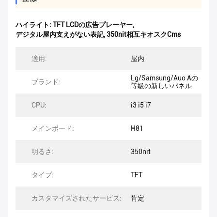
ハイライト:
TFT LCDの広告プレーヤー
,
デジタル屋内支えがない表記
,
350nit相互キオスクCms
適用:
屋内
Lg/Samsung/Auo Aの
ブランド:
等級の新しいパネル
CPU:
i3 i5 i7
メインボード:
H81
明るさ:
350nit
タイプ:
TFT
カスタマイズされたサービス:
肯定