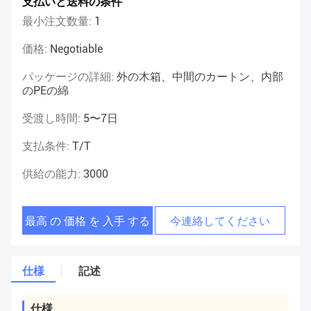
支払いと送料の条件
最小注文数量:
1
価格:
Negotiable
パッケージの詳細:
外の木箱、中間のカートン、内部
のPEの綿
受渡し時間:
5〜7日
支払条件:
T/T
供給の能力:
3000
最高 の 価格 を 入手 する
今連絡してください
仕様
記述
仕様