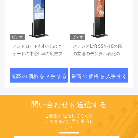
ビデオ
ビデオ
立場
アンドロイド4.4か上のク
ステレオL/R SSN-10の床
装
ォードの中心Lcdの広告プ
の立場のデジタル表記のタ
立
レーヤー32GのRAM
ッチ画面500匹のNit
する
最高 の 価格 を 入手 する
最高 の 価格 を 入手 する
最
問い合わせを送信する
ご要望を 送信してくださ
い できるだけ早く 返信し
ます