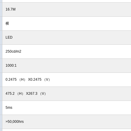
16.7M
横
LED
250cd/m2
1000:1
0.2475 （H） X0.2475 （V）
475.2 （H） X267.3 （V）
5ms
>50,000hrs