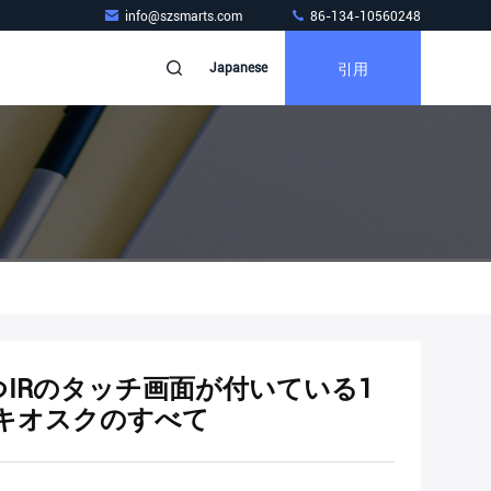
info@szsmarts.com
86-134-10560248
引用
Japanese
もつIRのタッチ画面が付いている1
のキオスクのすべて