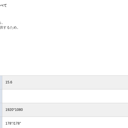
すべて
る。
を提供するため。
15.6
1920*1080
178°/178°