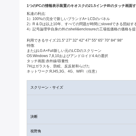
1つのPCの情報表示装置のキオスクの21.5インチIRのタッチ画面
私達の利点:
1）100%の完全で新しいブランドA+ LCDのパネル
2）R & Dは以上10年、すべての問題が時間にslovedできる団結す
4）記号論理学自身の外のshell&enclosureの工場低価格の価格
利用できるサイズ:21.5" 27" 32" 42" 47" 55" 65" 70" 84" 98"
特徴:
またはLG A+Full新しい元のLCDのスクリーン
OS:Windows 7,8,10およびアンドロイド4.4の選択
タッチ画面:赤外線/容量性
7Hはガラスを、防眩、反反射和らげた
ネットワーク:RJ45,3G、4G、WIFI （任意）
スクリーン・サイズ
決断
視野角