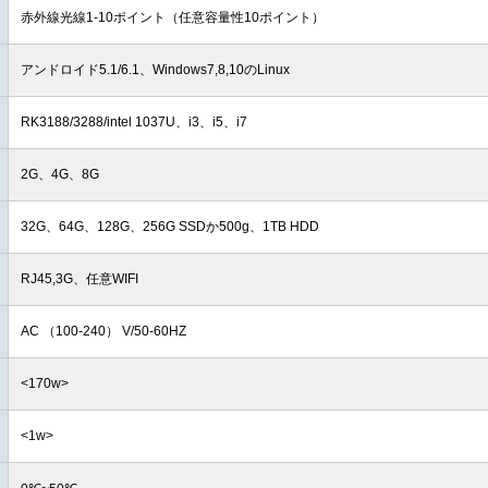
赤外線光線1-10ポイント（任意容量性10ポイント）
アンドロイド5.1/6.1、Windows7,8,10のLinux
RK3188/3288/intel 1037U、i3、i5、i7
2G、4G、8G
32G、64G、128G、256G SSDか500g、1TB HDD
RJ45,3G、任意WIFI
AC （100-240） V/50-60HZ
<170w>
<1w>