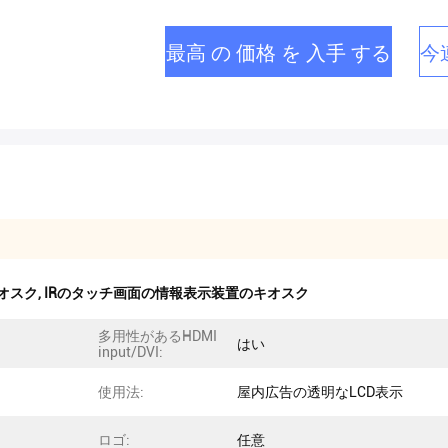
最高 の 価格 を 入手 する
今
キオスク
,
IRのタッチ画面の情報表示装置のキオスク
多用性があるHDMI
はい
input/DVI:
使用法:
屋内広告の透明なLCD表示
ロゴ:
任意