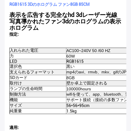
RGB1615 3Dのホログラム ファン8GB 85CM
表示を広告する完全なhd 3dレーザー光線
写真導かれたファン3dの
ホログラムの表示
ホログラム
指定:
入れられた電圧
AC100~240V 50 /60 HZ
力
60W
LED
RGB1615
選択色
黒い
支えられるフォーマット
mp4のavi、rmvb、mkv、gifのJPG
SDカード
8GB
取付け
壁か卓上で固定される
ランプの生命時間
100000hours
制御方法
wifiを使って、app、bluetooth、雲
機能
サポート接続（接続の多数ファン
サイズ
56*56*95cm
純重量
1.5kg
適用: