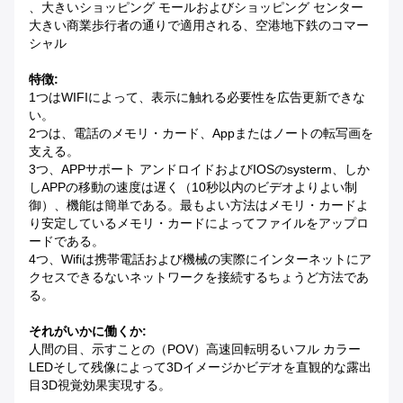
、大きいショッピング モールおよびショッピング センター
大きい商業歩行者の通りで適用される、空港地下鉄のコマー
シャル
特徴:
1つはWIFIによって、表示に触れる必要性を広告更新できな
い。
2つは、電話のメモリ・カード、Appまたはノートの転写画を
支える。
3つ、APPサポート アンドロイドおよびIOSのsysterm、しか
しAPPの移動の速度は遅く（10秒以内のビデオよりよい制
御）、機能は簡単である。最もよい方法はメモリ・カードよ
り安定しているメモリ・カードによってファイルをアップロ
ードである。
4つ、Wifiは携帯電話および機械の実際にインターネットにア
クセスできるないネットワークを接続するちょうど方法であ
る。
それがいかに働くか:
人間の目、示すことの（POV）高速回転明るいフル カラー
LEDそして残像によって3Dイメージかビデオを直観的な露出
目3D視覚効果実現する。