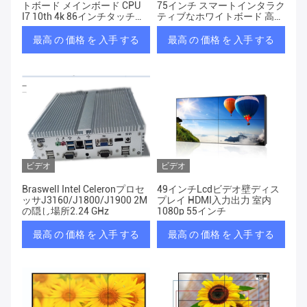
トボード メインボード CPU
75インチ スマートインタラク
I7 10th 4k 86インチタッチス
ティブなホワイトボード 高性
クリーン
能なニーズのために
最高 の 価格 を 入手 する
最高 の 価格 を 入手 する
ビデオ
ビデオ
Braswell Intel Celeronプロセ
49インチLcdビデオ壁ディス
ッサJ3160/J1800/J1900 2M
プレイ HDMI入力出力 室内
の隠し場所2.24 GHz
1080p 55インチ
最高 の 価格 を 入手 する
最高 の 価格 を 入手 する