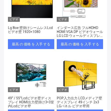
ビデオ
ビデオ
Lg Boe 壁掛けシームレスLcd
インダース広告 フルHDHD
ビデオ壁 1920×1080
HDMI VGA DP ビデオウォール
LG LCD ウォールディスプレ
イ
最高 の 価格 を 入手 する
最高 の 価格 を 入手 する
ビデオ
ビデオ
49" / 55"Lcdビデオ壁ディス
POP入力出力 LCDメディア壁
プレイ HDMI出力壁掛け3*3室
ディスプレイ 49インチ 2x3
内Lcdビデオ壁
LGパネル ビデオ壁用