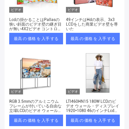
ビデオ
ビデオ
Lcdの掛かることはPallasの
49インチはHdの表示、3x3
狭い斜面のビデオ壁の継ぎ目
LCDをした商業ビデオ壁を導
が無い4X2ビデオ コントロー
いた
ラーをかっこに入れる
最高 の 価格 を 入手 する
最高 の 価格 を 入手 する
ビデオ
ビデオ
RGB 3.5mmのアルミニウム
LTI460HN15 180W LCDのビ
フレームが付いている自由な
デオ ウォール・ディスプレイ
立場LCDのビデオ ウォール・
1920*1080 46のインチLcdの
ディスプレイのパネル
ビデオ壁
最高 の 価格 を 入手 する
最高 の 価格 を 入手 する