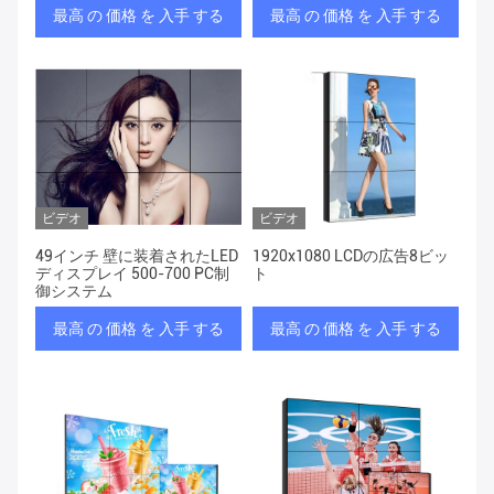
最高 の 価格 を 入手 する
最高 の 価格 を 入手 する
ビデオ
ビデオ
49インチ 壁に装着されたLED
1920x1080 LCDの広告8ビッ
ディスプレイ 500-700 PC制
ト
御システム
最高 の 価格 を 入手 する
最高 の 価格 を 入手 する