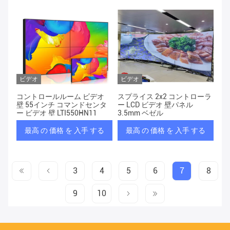
ビデオ
ビデオ
コントロールルーム ビデオ
スプライス 2x2 コントローラ
壁 55インチ コマンドセンタ
ー LCD ビデオ 壁パネル
ー ビデオ 壁 LTI550HN11
3.5mm ベゼル
最高 の 価格 を 入手 する
最高 の 価格 を 入手 する
3
4
5
6
7
8
9
10