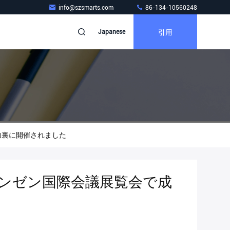
info@szsmarts.com
86-134-10560248
引用
Japanese
で成功裏に開催されました
がシェンゼン国際会議展覧会で成