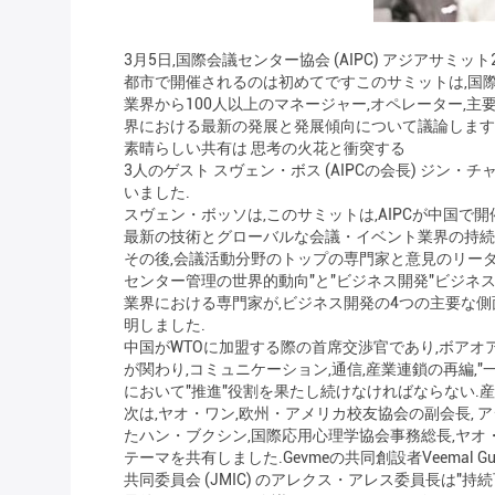
3月5日,国際会議センター協会 (AIPC) アジアサ
都市で開催されるのは初めてですこのサミットは,国際会議セン
業界から100人以上のマネージャー,オペレーター,
界における最新の発展と発展傾向について議論します
素晴らしい共有は 思考の火花と衝突する
3人のゲスト スヴェン・ボス (AIPCの会長) ジン
いました.
スヴェン・ボッソは,このサミットは,AIPCが中国で
最新の技術とグローバルな会議・イベント業界の持続
その後,会議活動分野のトップの専門家と意見のリーダ
センター管理の世界的動向"と"ビジネス開発"ビジネ
業界における専門家が,ビジネス開発の4つの主要な側
明しました.
中国がWTOに加盟する際の首席交渉官であり,ボアオ
が関わり,コミュニケーション,通信,産業連鎖の再編,
において"推進"役割を果たし続けなければならない.
次は,ヤオ・ワン,欧州・アメリカ校友協会の副会長,
たハン・ブクシン,国際応用心理学協会事務総長,ヤオ・ホ
テーマを共有しました.Gevmeの共同創設者Veemal G
共同委員会 (JMIC) のアレクス・アレス委員長は"持