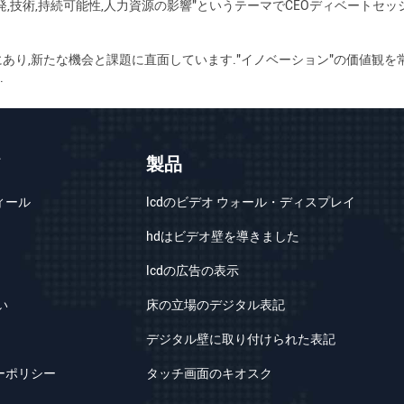
,技術,持続可能性,人力資源の影響"というテーマでCEOディベートセ
あり,新たな機会と課題に直面しています."イノベーション"の価値観
.
て
製品
ィール
lcdのビデオ ウォール・ディスプレイ
hdはビデオ壁を導きました
lcdの広告の表示
い
床の立場のデジタル表記
デジタル壁に取り付けられた表記
ーポリシー
タッチ画面のキオスク