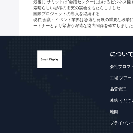
最後に,サミットは"会議センターにおけるビジネス開発
素晴らしい思考の衝突の宴会をもたらしました.
国際プロジェクトの導入を継続する
現在,会議・イベント業界は急速な発展の重要な段階に
ートナーとより緊密な深遠な協力関係を確立しました
につい
会社プロフ
工場 ツアー
品質管理
連絡 くださ
地図
プライバシ