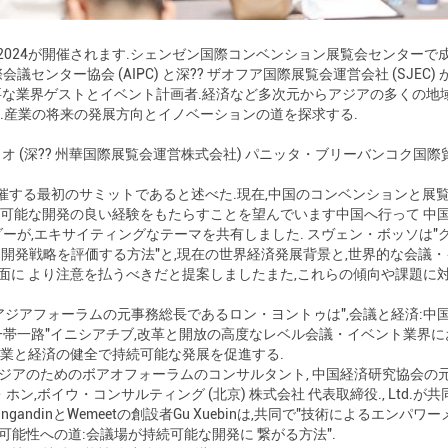
ミット2024が開催されます.シェンゼン国際コンベンション展覧会センター
ター協会 (AIPC) と深?? ザオフア国際展覧会運営会社 (SJEC) が
主要な業界ゲストとイベント計画者.経済など多次元からアジアの多くの地
.産業の将来の発展方向とイノベーションの道を探求する.
・チャオ (深?? 州華国際展覧会運営株式会社) パニッタ・ブリーバンコ
開催する最初のサミットであると述べた.現在,中国のコンベンションと展覧会
可能な開発の良い経験をもたらすことを望んでいます中国へ行って 中
ーが,エキサイティングなテーマを共有しました. スヴェン・ボッソは"
ス開発戦略を評価する方法"と,現在の世界経済発展背景と,世界的な会議
面に より注意を払うべきだと提案しましたまた,これらの傾向や課題に対
アジアフォーラムの元事務総長であるロン・ヨントゥは",会議と経済:中
"一帯一路"イニシアチブ,改革と開放の高度なレベル会議・イベント業界
産業と経済の健全で持続可能な発展を促進する.
 アジアのためのボアオフォーラムのコンサルタント, 中国経済研究協会の
ン,ボイウ・コンサルティング (北京) 株式会社 代表取締役., Ltd.
ungandinとWemeetの創設者Gu Xuebinは,共同で"技術によるエ
続可能性への道:会議場が持続可能な開発に 繋がる方法".