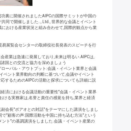
で成功裏に開催されましたAIPCの国際サミットが中国の
共同で開催しました.., Ltd., 世界的な会議とイベント
域における産業状況と組み合わせて,国際的観点から業
ク国際貿易展覧会センターの取締役社長発表のスピーチを行
産業は急速に発展しており,未来は明るい.AIPCは,
国諸国との交流と協力を深めましょう
グローバル・アウトプット:会議・イベント業界と会議
・イベント業界動向の判断に基づいて,会議やイベント
応するためのAIPCの活動と探求についても詳細に説
国経済における会議活動の重要性"会議・イベント業界
における実務家は,名誉と責任の感覚を持ち,業界と経済
元副会長"ボアオとの対話"をテーマにした講演をしまし
が共同で"顧客の声:国際活動を中国に持ち込む方法"という
ンパワーメント"の基調講演をしました.会議・イベント産業の