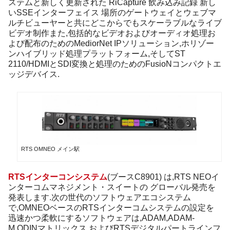
ステムと新しく更新された RiCapture 飲み込み記録 新し
いSSEインターフェイス 場所のゲートウェイとウェブマ
ルチビューヤーと共にどこからでもスケーラブルなライブ
ビデオ制作また,包括的なビデオおよびオーディオ処理お
よび配布のためのMediorNet IPソリューション,ホリゾー
ンハイブリッド処理プラットフォーム,そしてST
2110/HDMIとSDI変換と処理のためのFusioNコンパクトエ
ッジデバイス.
RTS OMNEO メイン駅
RTSインターコンシステム
(ブースC8901) は,RTS NEOイ
ンターコムマネジメント・スイートの グローバル発売を
発表します.次の世代のソフトウェアエコシステム
で,OMNEOベースのRTSインターコムシステムの設定を
迅速かつ柔軟にするソフトウェアは,ADAM,ADAM-
M,ODINマトリックス,およびRTSデジタルパートラインフ