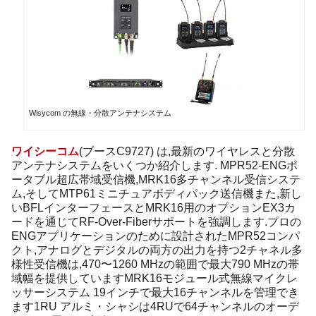
Wisycom の無線・分散アンテナシステム
ワイシーコム
(ブースC9727) は,最新のワイヤレスと分散
アンテナシステムをいくつか紹介します. MPR52-ENGポ
ータブル超広帯域受信機,MRK16多チャンネル受信システ
ム,そしてMTP61ミニチュアボディパック送信機また,新し
いBFLインターフェースとMRK16用のオプションEX3カ
ードを通じてRF-Over-Fiberサポートを強調します.プロの
ENGアプリケーションのために設計されたMPR52コンパ
クト,アナログとデジタルの両方の出力を持つ2チャネル多
様性受信機は,470〜1260 MHzの範囲で最大790 MHzの帯
域幅を提供していますMRK16モジュール式無線マイクレ
ッサーシステム 19インチで最大16チャンネルを管理でき
ます1RU アルミ・シャシは4RUで64チャンネルのオーデ