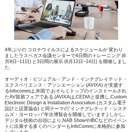
4年ぶりの コロナウイルスによるスケジュールが 変わり
ましたラスベガス会議センターで4日間のトレーニング (6
月8日~11日) と3日間の展示 (6月12日~14日) を開催しまし
た.
オーディオ・ビジュアル・アンド・インテグレイテッド・
エクスペリエンス・アソシエーション (AVIXA) が支援す
るInfocommは,米国で,おそらくトップのインストールされ
たAV貿易フェアである.(AVIXAは,CEDIAと提携し,Custom
Electronic Design & Installation Association (カスタム電子
設計と設置協会) と同テーマの"インテグレテッド・システ
ムズ・ヨーロッパ"年次博覧会を開催しています.) しかし,
デジタル技術の台頭により,NAB ShowやIBCなどのイベン
トに出展する多くのベンダーもInfoCommに本格的に参加