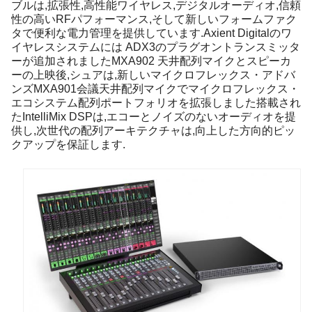
ブルは,拡張性,高性能ワイヤレス,デジタルオーディオ,信頼
性の高いRFパフォーマンス,そして新しいフォームファク
タで便利な電力管理を提供しています.Axient Digitalのワ
イヤレスシステムには ADX3のプラグオントランスミッタ
ーが追加されましたMXA902 天井配列マイクとスピーカ
ーの上映後,シュアは,新しいマイクロフレックス・アドバ
ンズMXA901会議天井配列マイクでマイクロフレックス・
エコシステム配列ポートフォリオを拡張しました搭載され
たIntelliMix DSPは,エコーとノイズのないオーディオを提
供し,次世代の配列アーキテクチャは,向上した方向的ピッ
クアップを保証します.