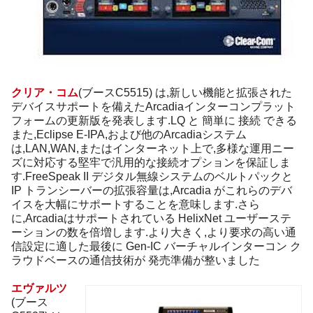
クリア・コム
(ブースC5515) は,新しい機能と拡張された
デバイスサポートを備えたArcadiaインターコンプラット
フォームの更新版を発表します.LQ と 簡単に 接続 できる
また,Eclipse E-IPA,および他のArcadiaシステム
は,LAN,WAN,またはインターネット上で,多様な運用ニー
ズに対応する堅牢で汎用的な接続オプションを保証しま
す.FreeSpeak II デジタル無線システムのベルトパックと
IP トランシーバーの拡張容量は,Arcadia がこれらのデバ
イスを大幅にサポートすることを意味します.さら
に,Arcadiaはサポートされている HelixNet ユーザーステ
ーションの数を倍増します.より大きく,より要求の高い通
信設定に適した最後に Gen-IC バーチャルインターコン ク
ラウドベースの通信技術が 発売準備が整いました
エヴァルツ
(ブース