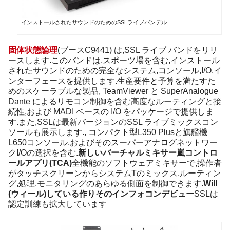
インストールされたサウンドのためのSSLライブバンデル
固体状態論理
(ブースC9441) は,SSL ライブ バンドをリリ
ースします.このバンドは,スポーツ場を含む,インストール
されたサウンドのための完全なシステム,コンソール,I/O,イ
ンターフェースを提供します.生産要件と予算を満たすた
めのスケーラブルな製品, TeamViewer と SuperAnalogue
Dante によるリモコン制御を含む高度なルーティングと接
続性,および MADI ベースの I/O をパッケージで提供しま
す.また,SSLは最新バージョンのSSL ライブミックスコン
ソールも展示します., コンパクト型L350 Plusと旗艦機
L650コンソール,およびそのスーパーアナログネットワー
クI/Oの選択を含む.
新しい
バーチャル
ミキサー
嵐
コントロ
ール
アプリ
(TCA)
全機能のソフトウェアミキサーで,操作者
がタッチスクリーンからシステムTのミックス,ルーティン
グ,処理,モニタリングのあらゆる側面を制御できます.
Will
(ウィール)
している
作り
その
インフォコンデビュー
SSLは
認定訓練も拡大しています