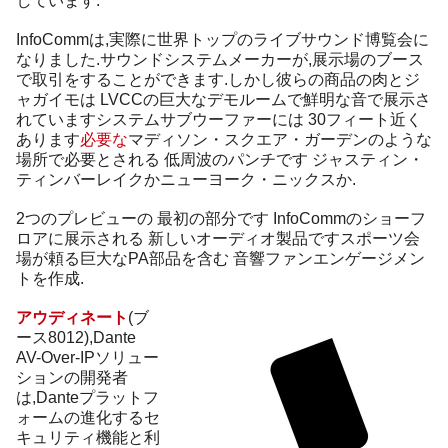
しています.
InfoCommは,実際に世界トップのライブサウンド博覧会に
なりました.サウンドシステムメーカーが,展示場のブース
で取引をすることができます.しかし彼らの商品の肉とジ
ャガイモは LVCCの巨大なデモルームで鮮明な音で展示さ
れていますシステムサブウーファーには 30フィート近く
あります
必要な
マディソン・スクエア・ガーデンのような
場所で必要とされる 低周波のパンチです ジャスティン・
ティンバーレイクかニューヨーク・ニックスか.
2つのプレビューの 最初の部分です InfoCommのショーフ
ロアに展示される 新しいオーディオ製品ですスポーツ会
場が頼る巨大なPA部品を含む 音響ファンエンゲージメン
トを作成.
アウディネート
(ブ
ース8012),Dante
AV-Over-IPソリュー
ションの開発者
は,Danteプラットフ
ォームの進化するセ
キュリティ機能と利