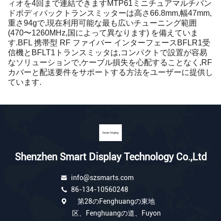
ィオを4回まで連結できますMTP61ミニチュアマルチバン
ドボディパックトランスミッターは高さ66.8mm,幅47mm,
重さ94gで,現在利用可能な最も広いチューニング範囲
(470〜1260MHz,国によって異なります) を備えていま
す.BFL 携帯型 RF ファイバー インターフェースBFLR1受
信機とBFLT1トランスミッタは,コンパクトで設置が容易
なソリューションで,ケーブル損失を心配することなく,RF
カバーと配送要件をサポートする方法をユーザーに提供し
ています.
Shenzhen Smart Display Technology Co.,Ltd
info@szsmarts.com
86-134-10560248
第28のFenghuangの東地
区、Fenghuangの道、Fuyon