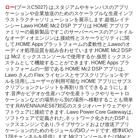
ロー
(ブースC5027) は,スタジアムやキャンパスのアプリ
ケーションや企業放送のためのスケーラブルな生産インフ
ラストラクチャソリューションを展示します.超低レイテ
ンシー Lawo HOME Mc2 DSP アプリは HOME アプリフ
ァミリーの最新製品ですこのサーバーベースのアジャイル
なオーディオエンジンは,接続性とスケーラビリティに関
して,HOME Appsプラットフォームの柔軟性と,Lawoのオ
ーディオ処理品質を組み合わせています.HOME Mc2 DSP
は Mc2 ミックスコンソールで使用するか,仮想ミックスシ
ステムとして機能することができます. HOME Apps プラ
ットフォームの一部である HOME Mc2 DSP アプリは,
Lawo さんの Flex ライセンスとサブスクリプションモデ
ルを活用し,ユーザーが利用可能な HOME アプリにサブス
クリプションクレジットを再割り当てできるようにしま
す.音声かビデオか生産ハブや生産トラックやリモートロ
ケーションなどの場所から別の場所へ移動することも簡単
です.RAVENNA/AES67対応のスタジオハードウェアやソ
フトウェアに接続できます. Lawo Power Core Gatewayは,
ソフトウェアで定義された,ネットワーク化されたDSPミ
ックスエンジンであり,ライブサウンドおよび放送アプリ
ケーションのためのモジュール式I/Oノードです. 標準I/Oの
128チャンネルを提供します.mc2コンソールまたはMacと