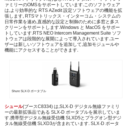
ァミリーのOMSをサポートしています.このソフトウェア
は,より効率的な RTS AZedit 設定ソフトウェアの機能を拡
張します, RTSマトリックス・インターコム・システムの
日常作業を速め,直感的な設定と制御のために多窓と多ス
クリーンをサポートします.Windows と MacOS をサポー
トしています.RTS NEO Intercom Management Suite ソフ
トウェアは段階的な展開によって導入されています.ユー
ザーは新しいソフトウェアを追加して,追加モジュールや
機能にアクセスすることができます.
Shure SLX-D ポータブル
シュール
(ブースC8334) は,SLX-D デジタル無線ファミリ
ーの最新拡張品である SLX-D ポータブルを展示していま
す.携帯型デジタル無線受信機 SLXD5とプラグオン型デジ
タル無線受信機 SLXD3が含まれています. SLX-D ポータ